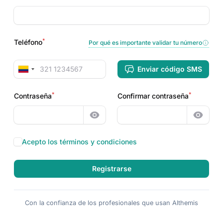
Register phone heading
*
Teléfono
Por qué es importante validar tu número
Teléfono
Enviar código SMS
*
*
Contraseña
Confirmar contraseña
Mostrar contraseña
Mostra
Acepto los términos y condiciones
Registrarse
Con la confianza de los profesionales que usan Althemis